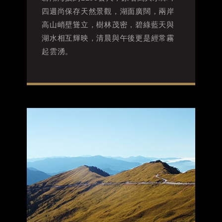
四週尚保存天然景觀，湖面廣闊，兩岸
高山峭壁聳立，樹林茂密，碧綠藍天與
湖水相互輝映，清晨與午後更是經常霧
起雲湧。