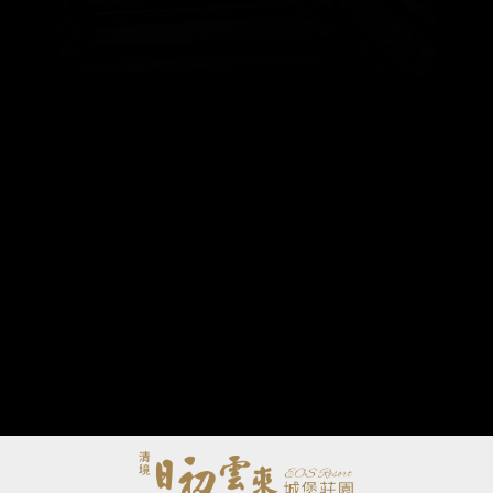
步步高升步道
隨著漸漸高升的階梯，眼前的景色亦慢
慢改變，滿山楓樹林，鳥群伴隨羊群悠
閒吃草的情境，是讓人愉快的一幅畫
面。《全程約1800公尺，來回約一個半
小時》