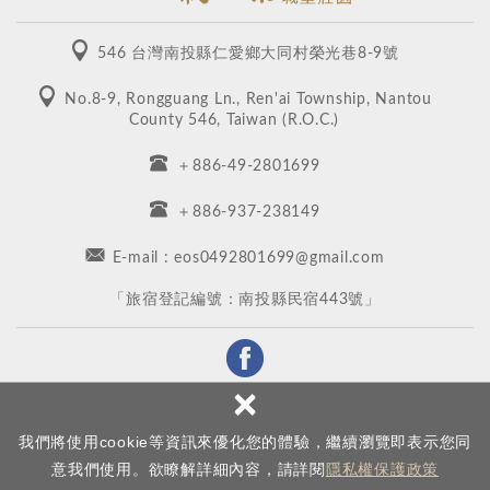
546 台灣南投縣仁愛鄉大同村榮光巷8-9號
No.8-9, Rongguang Ln., Ren'ai Township, Nantou
County 546, Taiwan (R.O.C.)
＋886-49-2801699
＋886-937-238149
E-mail : eos0492801699@gmail.com
​「旅宿登記編號：南投縣民宿443號」
×
我們將使用cookie等資訊來優化您的體驗，繼續瀏覽即表示您同
Copyright © 清境日初雲來渡假莊園 All rights reserved.
免責聲明
使用條款
意我們使用。欲瞭解詳細內容，請詳閱
隱私權保護政策
網頁設計
: 新視野