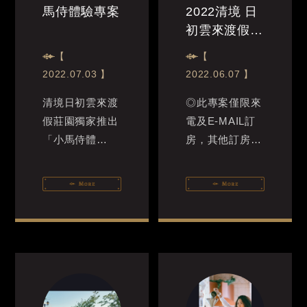
馬侍體驗專案
2022清境 日
初雲來渡假莊
園 醫護警消
【
【
人員 專屬方
2022.07.03 】
2022.06.07 】
案
清境日初雲來渡
◎此專案僅限來
假莊園獨家推出
電及E-MAIL訂
「小馬侍體
房，其他訂房
驗」，由受過專
(IG、FB及訂房
業的飼養員引導
平台）通路皆不
與帶領之下，孩
適用。
子將與家長齊力
凡警消醫護人員
完成各種照顧小
出示相關證件
馬兒的挑戰，...
(工作證...