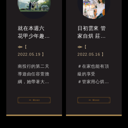
就在本週六
日初雲來 管
花甲少年趣旅
家自烘 莊園
行～～要播出
精品咖啡豆
【
【
囉
2022.05.19 】
2022.05.16 】
南投行的第二天
＃在家也能有頂
導遊由任容萱擔
級的享受
綱，她帶著大家
＃管家用心烘豆
走偽出國路線的
包裝
「網美行程」，
＃喝過的都回味
除了享用日式餐
無窮
點、參觀日式特
色建築外，還有
日本...