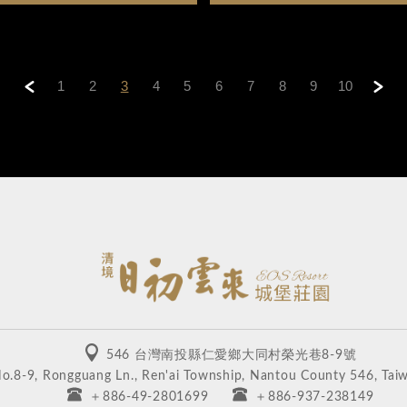
1
2
3
4
5
6
7
8
9
10
＜
＞
546 台灣南投縣仁愛鄉大同村榮光巷8-9號
o.8-9, Rongguang Ln., Ren'ai Township, Nantou County 546, Taiw
＋886-49-2801699
＋886-937-238149