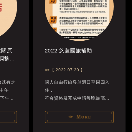
k關原
2022 悠遊國旅補助
調整交
【 2022.07.20 】
除既有之
國人自由行旅客於週日至周四入
中午
住，
加下午
符合資格及完成申請每晚最高可
次...
折1300元，
相關規定請參閱活動網站或來電
洽詢！