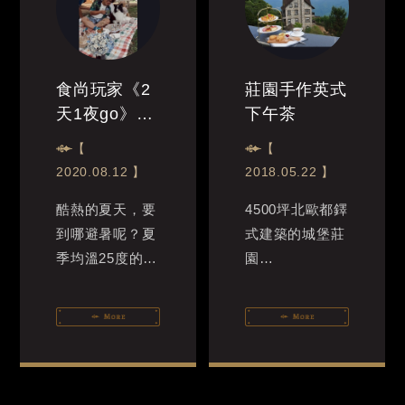
食尚玩家《2
莊園手作英式
天1夜go》採
下午茶
訪報導：夏日
【
【
清境避暑行程
2020.08.12 】
2018.05.22 】
酷熱的夏天，要
4500坪北歐都鐸
到哪避暑呢？夏
式建築的城堡莊
季均溫25度的清
園
境就是非常好的
在海拔1700公尺
選擇！這次「2
的戶外高空景觀
天1夜go」就要
平台
帶著各位到清境
或伴隨古典音樂
去涼爽一下，體
優雅舒適的室內
驗歐...
空間