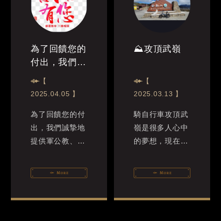
為了回饋您的
⛰攻頂武嶺
付出，我們誠
摯地提供軍公
【
【
教、警消、醫
2025.04.05 】
2025.03.13 】
護等專業人員
為了回饋您的付
騎自行車攻頂武
專屬的住宿優
出，我們誠摯地
嶺是很多人心中
惠。
提供軍公教、警
的夢想，現在有
消、醫護等專業
更輕鬆的方式就
人員專屬的住宿
是騎「電輔
優惠。不論您需
車」，讓您不用
要休息假期，或
騎到懷疑人生就
因工作需要外
可以攻頂成功
宿，我們希...