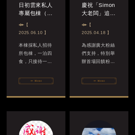
日初雲來私人
慶祝「Simon
專屬包棟（一
大老闆」追蹤
泊四食）
破萬感謝祭活
【
【
動開跑！
2025.06.10 】
2025.04.18 】
本棟採私人招待
為感謝廣大粉絲
所包棟，一泊四
們支持，特別舉
食，只接待一組
辦首場回饋粉絲
VIP，包棟別墅
活動，自即日起
打造沉浸式度假
至6月底前，凡
體驗，成年人的
來電或官網預訂
假期就是要找個
日初雲來渡假莊
有日出雲海秘
園住宿，即依房
境，或是...
型人數贈...