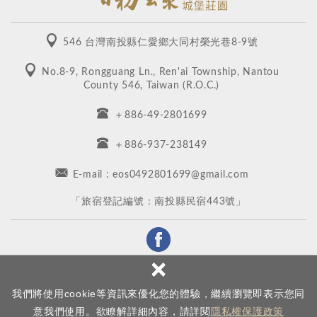
546 台灣南投縣仁愛鄉大同村榮光巷8-9號
No.8-9, Rongguang Ln., Ren'ai Township, Nantou
County 546, Taiwan (R.O.C.)
＋886-49-2801699
＋886-937-238149
E-mail : eos0492801699@gmail.com
​「旅宿登記編號：南投縣民宿443號」
×
我們將使用cookie等資訊來優化您的體驗，繼續瀏覽即表示您同
Copyright © 清境日初雲來渡假莊園 All rights reserved.
免責聲明
使用條款
意我們使用。欲瞭解詳細內容，請詳閱
隱私權保護政策
網頁設計
: 新視野